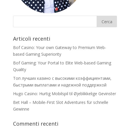
Articoli recenti
Bof Casino: Your own Gateway to Premium Web-
based Gaming Superiority
Bof Gaming: Your Portal to Elite Web-based Gaming
Quality
Топ лучших казино с высокими коэффициентами,
быстрыми выплатами и надежной поддержкой
Hugo Casino: Hurtig Mobilspil til Øjeblikkelige Gevinster
Bet Hall – Mobile‑First Slot Adventures für schnelle
Gewinne
Commenti recenti