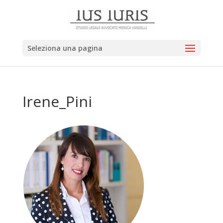
Seleziona una pagina
Irene_Pini