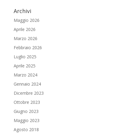
Archivi
Maggio 2026
Aprile 2026
Marzo 2026
Febbraio 2026
Luglio 2025
Aprile 2025
Marzo 2024
Gennaio 2024
Dicembre 2023
Ottobre 2023
Giugno 2023
Maggio 2023
Agosto 2018