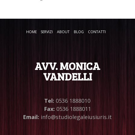
HOME
SERVIZI
ABOUT
BLOG
CONTATTI
AVV. MONICA
VANDELLI
Tel:
0536 1888010
Fax:
0536 1888011
Email:
info@studiolegaleiusiuris.it