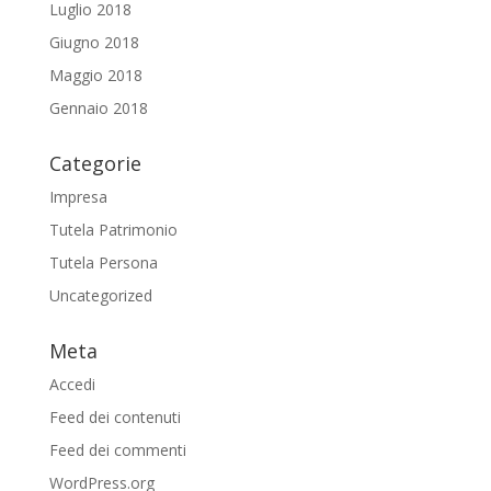
Luglio 2018
Giugno 2018
Maggio 2018
Gennaio 2018
Categorie
Impresa
Tutela Patrimonio
Tutela Persona
Uncategorized
Meta
Accedi
Feed dei contenuti
Feed dei commenti
WordPress.org