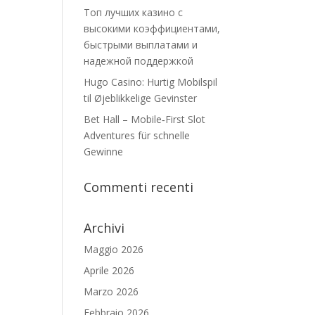
Топ лучших казино с
высокими коэффициентами,
быстрыми выплатами и
надежной поддержкой
Hugo Casino: Hurtig Mobilspil
til Øjeblikkelige Gevinster
Bet Hall – Mobile‑First Slot
Adventures für schnelle
Gewinne
Commenti recenti
Archivi
Maggio 2026
Aprile 2026
Marzo 2026
Febbraio 2026