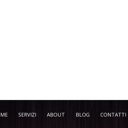
OME
SERVIZI
ABOUT
BLOG
CONTATTI