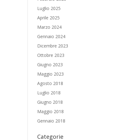
Luglio 2025
Aprile 2025
Marzo 2024
Gennaio 2024
Dicembre 2023
Ottobre 2023
Giugno 2023
Maggio 2023
Agosto 2018
Luglio 2018
Giugno 2018
Maggio 2018
Gennaio 2018
Categorie