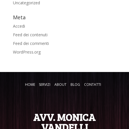
Uncategorized
Meta
Accedi
Feed dei contenuti
Feed dei commenti
WordPress.org
HOME
SERVIZI
ABOUT
BLOG
CONTATTI
AVV. MONICA
VANDELLI