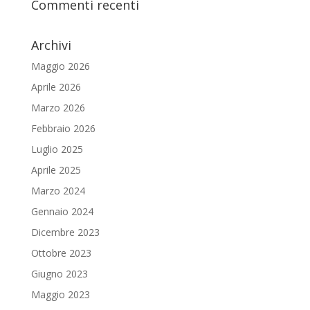
Commenti recenti
Archivi
Maggio 2026
Aprile 2026
Marzo 2026
Febbraio 2026
Luglio 2025
Aprile 2025
Marzo 2024
Gennaio 2024
Dicembre 2023
Ottobre 2023
Giugno 2023
Maggio 2023