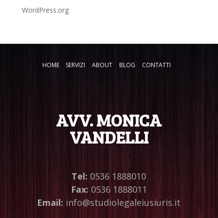
WordPress.org
HOME
SERVIZI
ABOUT
BLOG
CONTATTI
AVV. MONICA
VANDELLI
Tel:
0536 1888010
Fax:
0536 1888011
Email:
info@studiolegaleiusiuris.it