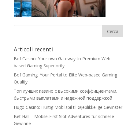
Articoli recenti
Bof Casino: Your own Gateway to Premium Web-
based Gaming Superiority
Bof Gaming: Your Portal to Elite Web-based Gaming
Quality
Топ лучших казино с высокими коэффициентами,
быстрыми выплатами и надежной поддержкой
Hugo Casino: Hurtig Mobilspil til Øjeblikkelige Gevinster
Bet Hall – Mobile‑First Slot Adventures für schnelle
Gewinne