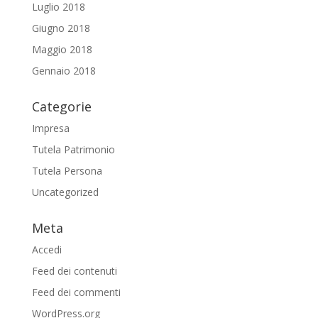
Luglio 2018
Giugno 2018
Maggio 2018
Gennaio 2018
Categorie
Impresa
Tutela Patrimonio
Tutela Persona
Uncategorized
Meta
Accedi
Feed dei contenuti
Feed dei commenti
WordPress.org