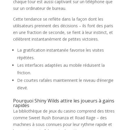
chaque tour est aussi captivant sur un téléphone que
sur un ordinateur de bureau.
Cette tendance se reflète dans la façon dont les
utilisateurs prennent des décisions – ils font des paris
en une fraction de seconde, se fient à leur instinct, et
célèbrent instantanément de petites victoires.
La gratification instantanée favorise les visites
répétées.
Les interfaces adaptées au mobile réduisent la
friction.
De courtes rafales maintiennent le niveau d’énergie
élevé.
Pourquoi Shiny Wilds attire les joueurs à gains
rapides
La bibliothèque de jeux du casino comprend des titres
comme Sweet Rush Bonanza et Road Rage – des
machines à sous connues pour leur rythme rapide et