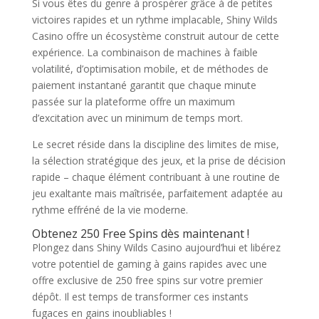
Si vous êtes du genre à prospérer grâce à de petites
victoires rapides et un rythme implacable, Shiny Wilds
Casino offre un écosystème construit autour de cette
expérience. La combinaison de machines à faible
volatilité, d’optimisation mobile, et de méthodes de
paiement instantané garantit que chaque minute
passée sur la plateforme offre un maximum
d’excitation avec un minimum de temps mort.
Le secret réside dans la discipline des limites de mise,
la sélection stratégique des jeux, et la prise de décision
rapide – chaque élément contribuant à une routine de
jeu exaltante mais maîtrisée, parfaitement adaptée au
rythme effréné de la vie moderne.
Obtenez 250 Free Spins dès maintenant !
Plongez dans Shiny Wilds Casino aujourd’hui et libérez
votre potentiel de gaming à gains rapides avec une
offre exclusive de 250 free spins sur votre premier
dépôt. Il est temps de transformer ces instants
fugaces en gains inoubliables !