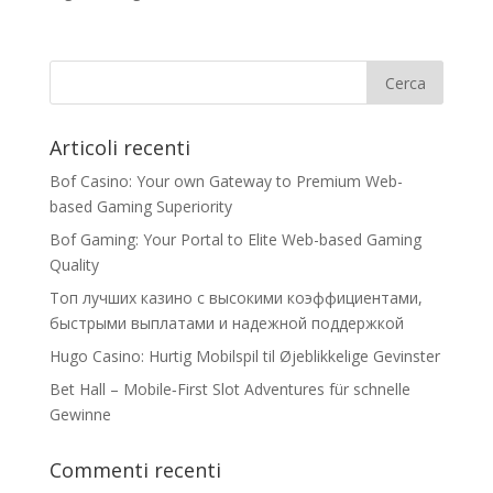
Articoli recenti
Bof Casino: Your own Gateway to Premium Web-
based Gaming Superiority
Bof Gaming: Your Portal to Elite Web-based Gaming
Quality
Топ лучших казино с высокими коэффициентами,
быстрыми выплатами и надежной поддержкой
Hugo Casino: Hurtig Mobilspil til Øjeblikkelige Gevinster
Bet Hall – Mobile‑First Slot Adventures für schnelle
Gewinne
Commenti recenti