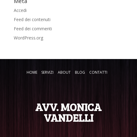
Meta
Accedi
Feed dei contenuti
Feed dei commenti
WordPress.org
HOME
SERVIZI
ABOUT
BLOG
CONTATTI
AVV. MONICA
VANDELLI