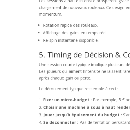
Les sessions à haute intensité prospèrent grâce
chargement de nouveaux rouleaux. Ce design enco
momentum.
Rotation rapide des rouleaux.
Affichage des gains en temps réel.
Re-spin instantané disponible.
5. Timing de Décision & C
Une session courte typique implique plusieurs déci
Les joueurs qui aiment l’intensité ne laissent r
après chaque gain ou perte.
Le déroulement typique ressemble à ceci :
Fixer un micro‑budget :
Par exemple, 5 € po
Choisir une machine à sous à haut rende
Jouer jusqu’à épuisement du budget :
S’ar
Se déconnecter :
Pas de tentation persistant