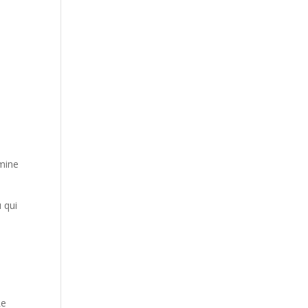
amine
 qui
Le