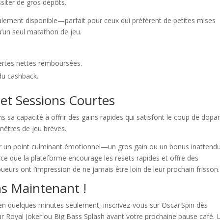
siter de gros dépôts.
ement disponible—parfait pour ceux qui préfèrent de petites mises
qu’un seul marathon de jeu.
ertes nettes remboursées.
du cashback.
 et Sessions Courtes
s sa capacité à offrir des gains rapides qui satisfont le coup de dop
enêtres de jeu brèves.
r un point culminant émotionnel—un gros gain ou un bonus inattendu
ce que la plateforme encourage les resets rapides et offre des
eurs ont l’impression de ne jamais être loin de leur prochain frisson.
ns Maintenant !
 en quelques minutes seulement, inscrivez-vous sur Oscar Spin dès
sur Royal Joker ou Big Bass Splash avant votre prochaine pause café. 