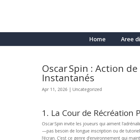
Home
Aree di
Oscar Spin : Action d
Instantanés
Apr 11, 2026
|
Uncategorized
1. La Cour de Récréation P
Oscar Spin invite les joueurs qui aiment l’adrénal
—pas besoin de longue inscription ou de tutoriels f
l’écran. C’est ce genre d’environnement qui maint