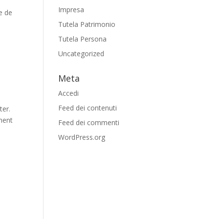
Impresa
e de
Tutela Patrimonio
Tutela Persona
Uncategorized
Meta
Accedi
Feed dei contenuti
ter.
ement
Feed dei commenti
WordPress.org