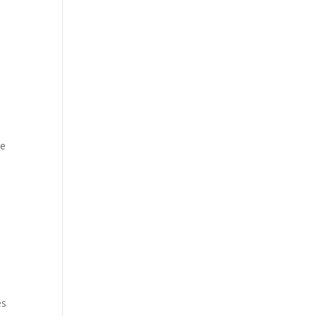
te
es