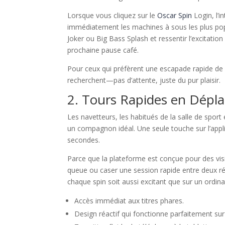
Lorsque vous cliquez sur le
Oscar Spin
Login, l’i
immédiatement les machines à sous les plus po
Joker ou Big Bass Splash et ressentir l’excitation
prochaine pause café.
Pour ceux qui préfèrent une escapade rapide de l
recherchent—pas d’attente, juste du pur plaisir.
2. Tours Rapides en Dépl
Les navetteurs, les habitués de la salle de sport 
un compagnon idéal. Une seule touche sur l’appl
secondes.
Parce que la plateforme est conçue pour des vis
queue ou caser une session rapide entre deux réun
chaque spin soit aussi excitant que sur un ordin
Accès immédiat aux titres phares.
Design réactif qui fonctionne parfaitement sur 