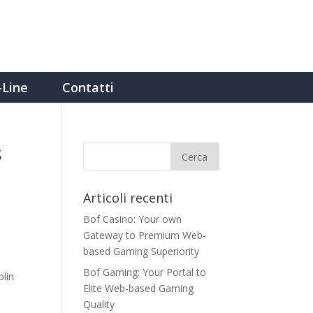
-Line
Contatti
s
Articoli recenti
Bof Casino: Your own
Gateway to Premium Web-
based Gaming Superiority
Bof Gaming: Your Portal to
plin
Elite Web-based Gaming
à
Quality