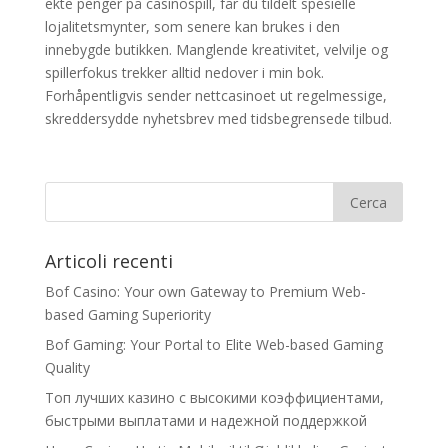
ekte penger på casinospill, får du tildelt spesielle
lojalitetsmynter, som senere kan brukes i den
innebygde butikken. Manglende kreativitet, velvilje og
spillerfokus trekker alltid nedover i min bok.
Forhåpentligvis sender nettcasinoet ut regelmessige,
skreddersydde nyhetsbrev med tidsbegrensede tilbud.
Articoli recenti
Bof Casino: Your own Gateway to Premium Web-
based Gaming Superiority
Bof Gaming: Your Portal to Elite Web-based Gaming
Quality
Топ лучших казино с высокими коэффициентами,
быстрыми выплатами и надежной поддержкой