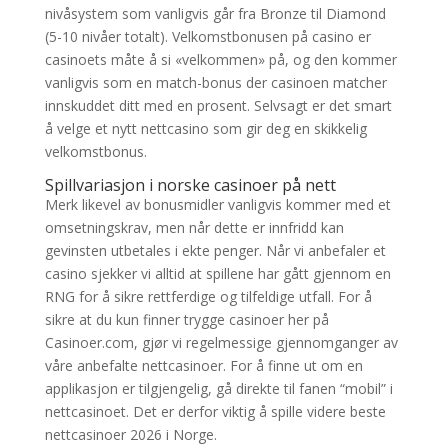
nivåsystem som vanligvis går fra Bronze til Diamond
(5-10 nivåer totalt). Velkomstbonusen på casino er
casinoets måte å si «velkommen» på, og den kommer
vanligvis som en match-bonus der casinoen matcher
innskuddet ditt med en prosent. Selvsagt er det smart
å velge et nytt nettcasino som gir deg en skikkelig
velkomstbonus.
Spillvariasjon i norske casinoer på nett
Merk likevel av bonusmidler vanligvis kommer med et
omsetningskrav, men når dette er innfridd kan
gevinsten utbetales i ekte penger. Når vi anbefaler et
casino sjekker vi alltid at spillene har gått gjennom en
RNG for å sikre rettferdige og tilfeldige utfall. For å
sikre at du kun finner trygge casinoer her på
Casinoer.com, gjør vi regelmessige gjennomganger av
våre anbefalte nettcasinoer. For å finne ut om en
applikasjon er tilgjengelig, gå direkte til fanen “mobil” i
nettcasinoet. Det er derfor viktig å spille videre beste
nettcasinoer 2026 i Norge.