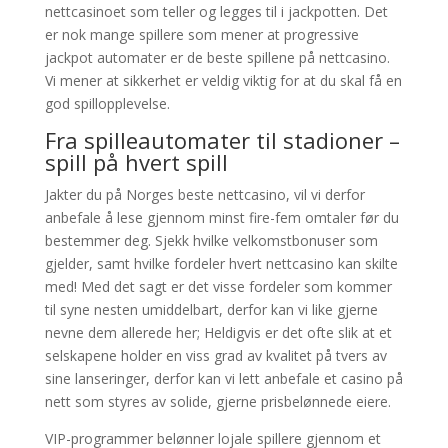
nettcasinoet som teller og legges til i jackpotten. Det
er nok mange spillere som mener at progressive
jackpot automater er de beste spillene på nettcasino.
Vi mener at sikkerhet er veldig viktig for at du skal få en
god spillopplevelse.
Fra spilleautomater til stadioner –
spill på hvert spill
Jakter du på Norges beste nettcasino, vil vi derfor
anbefale å lese gjennom minst fire-fem omtaler før du
bestemmer deg. Sjekk hvilke velkomstbonuser som
gjelder, samt hvilke fordeler hvert nettcasino kan skilte
med! Med det sagt er det visse fordeler som kommer
til syne nesten umiddelbart, derfor kan vi like gjerne
nevne dem allerede her; Heldigvis er det ofte slik at et
selskapene holder en viss grad av kvalitet på tvers av
sine lanseringer, derfor kan vi lett anbefale et casino på
nett som styres av solide, gjerne prisbelønnede eiere.
VIP-programmer belønner lojale spillere gjennom et