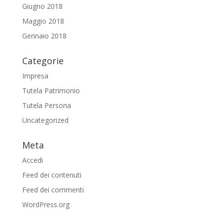
Giugno 2018
Maggio 2018
Gennaio 2018
Categorie
Impresa
Tutela Patrimonio
Tutela Persona
Uncategorized
Meta
Accedi
Feed dei contenuti
Feed dei commenti
WordPress.org