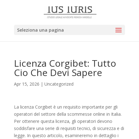
Seleziona una pagina
Licenza Corgibet: Tutto
Cio Che Devi Sapere
Apr 15, 2026
|
Uncategorized
La licenza Corgibet è un requisito importante per gli
operatori del settore della scommesse online in Italia.
Per ottenere questa licenza, gli operatori devono
soddisfare una serie di requisiti tecnici, di sicurezza e di
legge. In questo articolo, esamineremo in dettaglio i