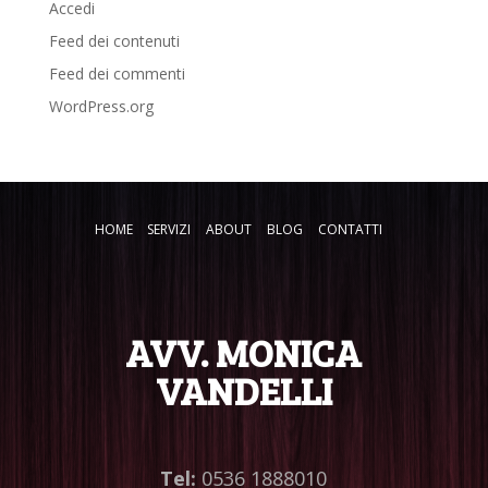
Accedi
Feed dei contenuti
Feed dei commenti
WordPress.org
HOME
SERVIZI
ABOUT
BLOG
CONTATTI
AVV. MONICA
VANDELLI
Tel:
0536 1888010