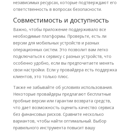
независимых ресурсах, которые подтверждают его
ответственность в вопросах безопасности.
Совместимость и доступность
Важно, чтобы приложение поддерживало все
необходимые платформы. Проверьте, есть ли
версии для мобильных устройств и разных
операционных систем. Это позволит вам легко
подключаться к сервису с разных устройств, что
особенно удобно, если вы предпочитаете менять
свои настройки. Если у провайдера есть поддержка
клиентов, это только плюс.
Также не забывайте об условиях использования.
Некоторые провайдеры предлагают бесплатные
пробные версии или гарантии возврата средств,
что дает возможность оценить качество сервиса
без финансовых рисков. Сравните несколько
вариантов, чтобы найти оптимальный. Выбор
правильного инструмента повысит вашу