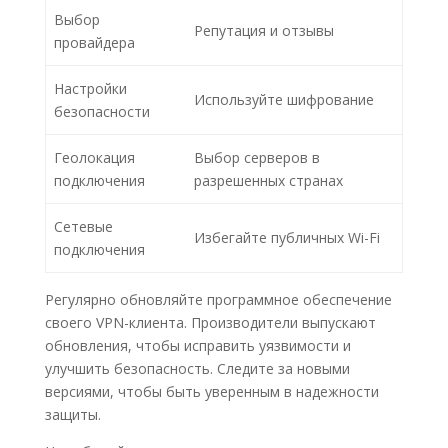
Выбор
Репутация и отзывы
провайдера
Настройки
Используйте шифрование
безопасности
Геолокация
Выбор серверов в
подключения
разрешенных странах
Сетевые
Избегайте публичных Wi-Fi
подключения
Регулярно обновляйте программное обеспечение
своего VPN-клиента. Производители выпускают
обновления, чтобы исправить уязвимости и
улучшить безопасность. Следите за новыми
версиями, чтобы быть уверенным в надежности
защиты.