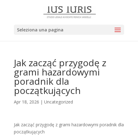
Seleziona una pagina
Jak zacząć przygodę z
grami hazardowymi
poradnik dla
początkujących
Apr 18, 2026
|
Uncategorized
Jak zacząć przygodę z grami hazardowymi poradnik dla
początkujących