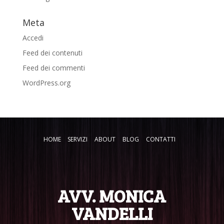
Meta
Accedi
Feed dei contenuti
Feed dei commenti
WordPress.org
HOME
SERVIZI
ABOUT
BLOG
CONTATTI
AVV. MONICA
VANDELLI