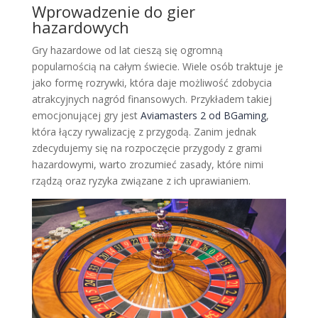
Wprowadzenie do gier
hazardowych
Gry hazardowe od lat cieszą się ogromną
popularnością na całym świecie. Wiele osób traktuje je
jako formę rozrywki, która daje możliwość zdobycia
atrakcyjnych nagród finansowych. Przykładem takiej
emocjonującej gry jest
Aviamasters 2 od BGaming
,
która łączy rywalizację z przygodą. Zanim jednak
zdecydujemy się na rozpoczęcie przygody z grami
hazardowymi, warto zrozumieć zasady, które nimi
rządzą oraz ryzyka związane z ich uprawianiem.