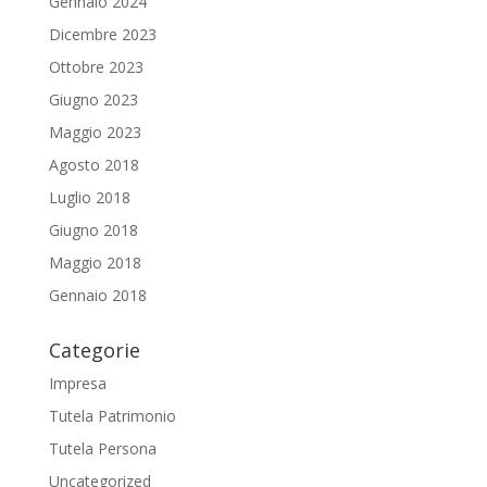
Gennaio 2024
Dicembre 2023
Ottobre 2023
Giugno 2023
Maggio 2023
Agosto 2018
Luglio 2018
Giugno 2018
Maggio 2018
Gennaio 2018
Categorie
Impresa
Tutela Patrimonio
Tutela Persona
Uncategorized