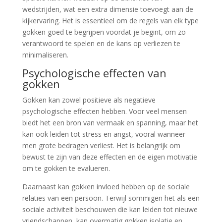
wedstrijden, wat een extra dimensie toevoegt aan de
kijkervaring. Het is essentieel om de regels van elk type
gokken goed te begrijpen voordat je begint, om zo
verantwoord te spelen en de kans op verliezen te
minimaliseren.
Psychologische effecten van
gokken
Gokken kan zowel positieve als negatieve
psychologische effecten hebben. Voor veel mensen
biedt het een bron van vermaak en spanning, maar het
kan ook leiden tot stress en angst, vooral wanneer
men grote bedragen verliest. Het is belangrijk om
bewust te zijn van deze effecten en de eigen motivatie
om te gokken te evalueren.
Daarnaast kan gokken invloed hebben op de sociale
relaties van een persoon. Terwijl sommigen het als een
sociale activiteit beschouwen die kan leiden tot nieuwe
vriendschappen, kan overmatig gokken isolatie en