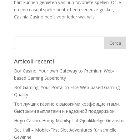
hart kunnen genieten van hun favoriete spellen. Of je
nu een casual speler bent of een serieuze gokker,
Casinia Casino heeft voor ieder wat wils.
Articoli recenti
Bof Casino: Your own Gateway to Premium Web-
based Gaming Superiority
Bof Gaming: Your Portal to Elite Web-based Gaming
Quality
Топ лучших казино с высокими коэффициентами,
быстрыми выплатами и надежной поддержкой
Hugo Casino: Hurtig Mobilspil til Øjeblikkelige Gevinster
Bet Hall – Mobile‑First Slot Adventures für schnelle
Gewinne