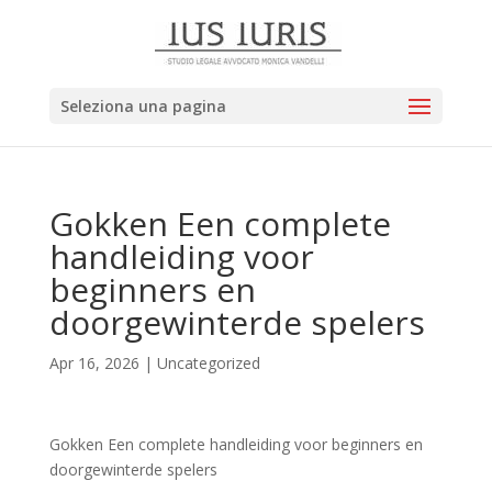
Seleziona una pagina
Gokken Een complete
handleiding voor
beginners en
doorgewinterde spelers
Apr 16, 2026
|
Uncategorized
Gokken Een complete handleiding voor beginners en
doorgewinterde spelers