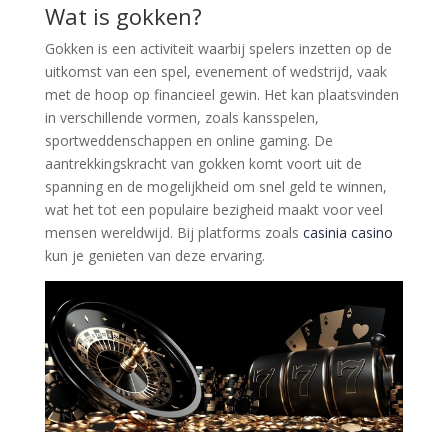
Wat is gokken?
Gokken is een activiteit waarbij spelers inzetten op de
uitkomst van een spel, evenement of wedstrijd, vaak
met de hoop op financieel gewin. Het kan plaatsvinden
in verschillende vormen, zoals kansspelen,
sportweddenschappen en online gaming. De
aantrekkingskracht van gokken komt voort uit de
spanning en de mogelijkheid om snel geld te winnen,
wat het tot een populaire bezigheid maakt voor veel
mensen wereldwijd. Bij platforms zoals
casinia casino
kun je genieten van deze ervaring.