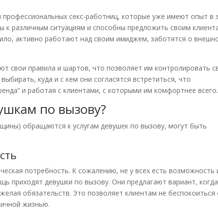
и профессиональных секс-работниц, которые уже имеют опыт в 
ны к различным ситуациям и способны предложить своим клиент
вило, активно работают над своим имиджем, заботятся о внешн
т свои правила и шартов, что позволяет им контролировать 
выбирать, куда и с кем они согласятся встретиться, что
енда” и работая с клиентами, с которыми им комфортнее всего
ушкам по вызову?
щины) обращаются к услугам девушек по вызову, могут быть
сть
ческая потребность. К сожалению, не у всех есть возможность 
щь приходят девушки по вызову. Они предлагают вариант, когд
желая обязательств. Это позволяет клиентам не беспокоиться 
личной жизнью.