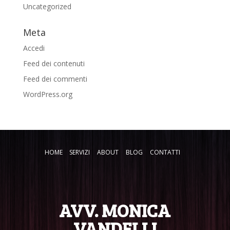
Uncategorized
Meta
Accedi
Feed dei contenuti
Feed dei commenti
WordPress.org
HOME
SERVIZI
ABOUT
BLOG
CONTATTI
AVV. MONICA
VANDELLI