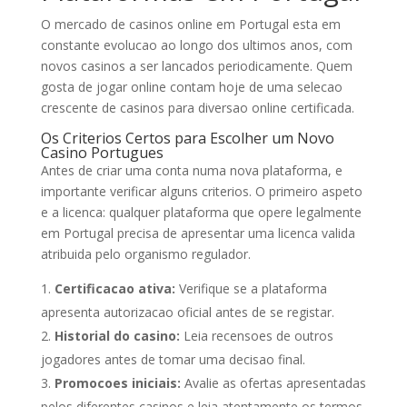
O mercado de casinos online em Portugal esta em
constante evolucao ao longo dos ultimos anos, com
novos casinos a ser lancados periodicamente. Quem
gosta de jogar online contam hoje de uma selecao
crescente de casinos para diversao online certificada.
Os Criterios Certos para Escolher um Novo
Casino Portugues
Antes de criar uma conta numa nova plataforma, e
importante verificar alguns criterios. O primeiro aspeto
e a licenca: qualquer plataforma que opere legalmente
em Portugal precisa de apresentar uma licenca valida
atribuida pelo organismo regulador.
Certificacao ativa:
Verifique se a plataforma
apresenta autorizacao oficial antes de se registar.
Historial do casino:
Leia recensoes de outros
jogadores antes de tomar uma decisao final.
Promocoes iniciais:
Avalie as ofertas apresentadas
pelos diferentes casinos e leia atentamente os termos