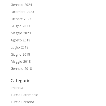
Gennaio 2024
Dicembre 2023
Ottobre 2023
Giugno 2023
Maggio 2023
Agosto 2018
Luglio 2018
Giugno 2018
Maggio 2018
Gennaio 2018
Categorie
Impresa
Tutela Patrimonio
Tutela Persona