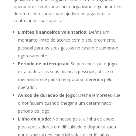
operadores certificados pelo organismo regulador tem
de oferecer recursos que ajudem os jogadores a
controlar as suas apostas.
Limites financeiros voluntarios:
Defina um
montante limite de acordo com o seu orcamento
pessoal para os seus gastos no casino e cumpra-o
rigorosamente.
Periodo de interrupcao:
Se perceber que o jogo
esta a afetar as suas financas pessoais, utilize o
mecanismo de pausa temporaria oferecida pelo
operador.
Avisos de duracao de jogo:
Defina lembretes que
o notifiquem quando chegar a um determinado
periodo de jogo.
Linha de ajuda:
No nosso pais, a linha de apoio
para apostadores em dificuldade e disponibilizada
por organizacoes especializadas e certificadas.