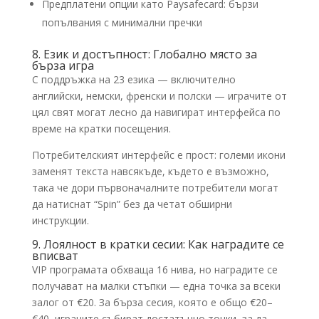
Предплатени опции като Paysafecard: бързи
попълвания с минимални пречки
8. Език и достъпност: Глобално място за
бърза игра
С поддръжка на 23 езика — включително
английски, немски, френски и полски — играчите от
цял свят могат лесно да навигират интерфейса по
време на кратки посещения.
Потребителският интерфейс е прост: големи икони
заменят текста навсякъде, където е възможно,
така че дори първоначалните потребители могат
да натиснат “Spin” без да четат обширни
инструкции.
9. Лоялност в кратки сесии: Как наградите се
вписват
VIP програмата обхваща 16 нива, но наградите се
получават на малки стъпки — една точка за всеки
залог от €20. За бърза сесия, която е общо €20–
€40, играчите събират достатъчно точки, за да