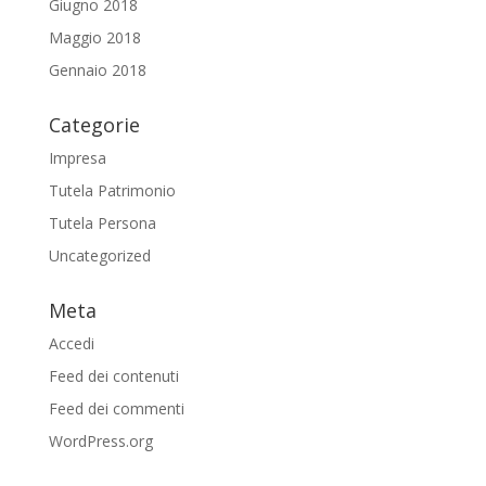
Giugno 2018
Maggio 2018
Gennaio 2018
Categorie
Impresa
Tutela Patrimonio
Tutela Persona
Uncategorized
Meta
Accedi
Feed dei contenuti
Feed dei commenti
WordPress.org