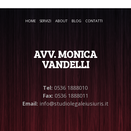
HOME
SERVIZI
ABOUT
BLOG
CONTATTI
AVV. MONICA
VANDELLI
Tel:
0536 1888010
Fax:
0536 1888011
Email:
info@studiolegaleiusiuris.it