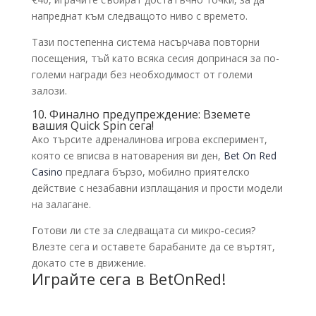
напреднат към следващото ниво с времето.
Тази постепенна система насърчава повторни
посещения, тъй като всяка сесия допринася за по-
големи награди без необходимост от големи
залози.
10. Финално предупреждение: Вземете
вашия Quick Spin сега!
Ако търсите адреналинова игрова експеримент,
която се вписва в натоварения ви ден,
Bet On Red
Casino
предлага бързо, мобилно приятелско
действие с незабавни изплащания и прости модели
на залагане.
Готови ли сте за следващата си микро‑сесия?
Влезте сега и оставете барабаните да се въртят,
докато сте в движение.
Играйте сега в BetOnRed!