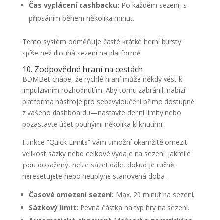
Čas vyplácení cashbacku:
Po každém sezení, s
připsáním během několika minut.
Tento systém odměňuje časté krátké herní bursty
spíše než dlouhá sezení na platformě.
10. Zodpovědné hraní na cestách
BDMBet chápe, že rychlé hraní může někdy vést k
impulzivním rozhodnutím. Aby tomu zabránil, nabízí
platforma nástroje pro sebevyloučení přímo dostupné
z vašeho dashboardu—nastavte denní limity nebo
pozastavte účet pouhými několika kliknutími.
Funkce “Quick Limits” vám umožní okamžitě omezit
velikost sázky nebo celkové výdaje na sezení; jakmile
jsou dosaženy, nelze sázet dále, dokud je ručně
neresetujete nebo neuplyne stanovená doba.
Časové omezení sezení:
Max. 20 minut na sezení.
Sázkový limit:
Pevná částka na typ hry na sezení.