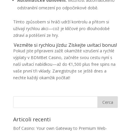
Automatické obnovení:
Možnost automatického
odstranění omezení po odpočinkové době.
Tímto způsobem si hráči udrží kontrolu a přitom si
užívají rychlou akci—což je klíčové pro dlouhodobé
zdraví a potěšení ze hry.
Vezměte si rychlou jízdu: Získejte uvítací bonus!
Pokud jste připraveni zažít okamžité vzrušení a rychlé
výplaty v BDMBet Casino, začněte svou cestu nyní s
naší uvítací nabídkou—až do €1,500 plus free spins na
vaše první tři vklady. Zaregistrujte se ještě dnes a
nechte každý okamžik počítat!
Articoli recenti
Bof Casino: Your own Gateway to Premium Web-