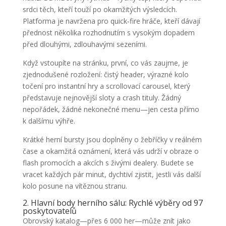
srdci těch, kteří touží po okamžitých výsledcích.
Platforma je navržena pro quick‑fire hráče, kteří dávají
přednost několika rozhodnutím s vysokým dopadem
před dlouhými, zdlouhavými sezeními.
Když vstoupíte na stránku, první, co vás zaujme, je
zjednodušené rozložení: čistý header, výrazné kolo
točení pro instantní hry a scrollovací carousel, který
představuje nejnovější sloty a crash tituly. Žádný
nepořádek, žádné nekonečné menu—jen cesta přímo
k dalšímu výhře.
Krátké herní bursty jsou doplněny o žebříčky v reálném
čase a okamžitá oznámení, která vás udrží v obraze o
flash promocích a akcích s živými dealery. Budete se
vracet každých pár minut, dychtiví zjistit, jestli vás další
kolo posune na vítěznou stranu.
2. Hlavní body herního sálu: Rychlé výběry od 97
poskytovatelů
Obrovský katalog—přes 6 000 her—může znít jako