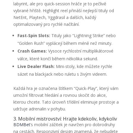
labyrint, ale pro quick‑session hráče je to pečlivě
vybrané hřiště. Highlight reel přináší nejlepší tituly od
NetEnt, Playtech, Yggdrasil a dalších, každý
optimalizovaný pro rychlé načítání.
Fast‑Spin Slots:
Tituly jako “Lightning Strike” nebo
“Golden Rush” vyplácejí během méně než minuty.
Crash Games:
Vysoce rychlostní multiplikátorové
válce, které končí během několika sekund.
Live Dealer Flash:
Mini‑stoly, kde můžete rychle
sázet na blackjack nebo ruletu s živým videem.
Každá hra je označena štítkem “Quick‑Play”, který vám
umožní filtrovat hledání a rovnou skočit do akce,
kterou chcete. Tato úroveň třídění eliminuje prostoje a
udržuje adrenalin v pohybu.
3. Mobilní mistrovství: Hrajte kdekoliv, kdykoliv
BDMBet
’s mobilní zážitek je navržen pro dobrodruhy
na cestách. Responzivní design znamená, že nebudete