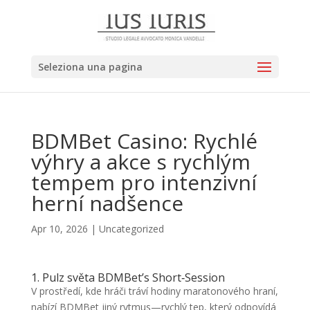
Seleziona una pagina
BDMBet Casino: Rychlé
výhry a akce s rychlým
tempem pro intenzivní
herní nadšence
Apr 10, 2026
|
Uncategorized
1. Pulz světa BDMBet’s Short‑Session
V prostředí, kde hráči tráví hodiny maratonového hraní,
nabízí BDMBet jiný rytmus—rychlý tep, který odpovídá