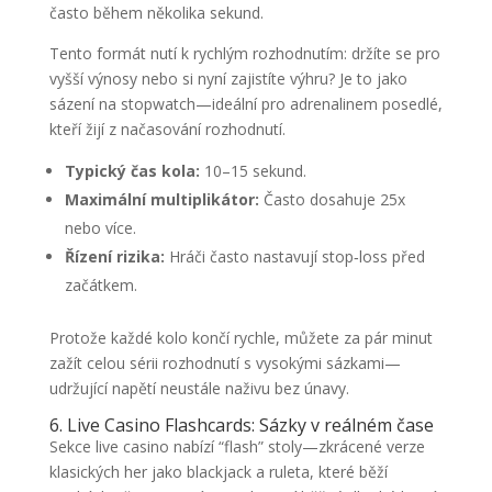
často během několika sekund.
Tento formát nutí k rychlým rozhodnutím: držíte se pro
vyšší výnosy nebo si nyní zajistíte výhru? Je to jako
sázení na stopwatch—ideální pro adrenalinem posedlé,
kteří žijí z načasování rozhodnutí.
Typický čas kola:
10–15 sekund.
Maximální multiplikátor:
Často dosahuje 25x
nebo více.
Řízení rizika:
Hráči často nastavují stop‑loss před
začátkem.
Protože každé kolo končí rychle, můžete za pár minut
zažít celou sérii rozhodnutí s vysokými sázkami—
udržující napětí neustále naživu bez únavy.
6. Live Casino Flashcards: Sázky v reálném čase
Sekce live casino nabízí “flash” stoly—zkrácené verze
klasických her jako blackjack a ruleta, které běží