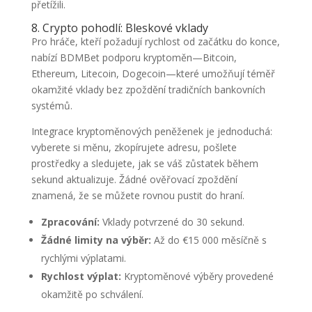
přetížili.
8. Crypto pohodlí: Bleskové vklady
Pro hráče, kteří požadují rychlost od začátku do konce,
nabízí BDMBet podporu kryptoměn—Bitcoin,
Ethereum, Litecoin, Dogecoin—které umožňují téměř
okamžité vklady bez zpoždění tradičních bankovních
systémů.
Integrace kryptoměnových peněženek je jednoduchá:
vyberete si měnu, zkopírujete adresu, pošlete
prostředky a sledujete, jak se váš zůstatek během
sekund aktualizuje. Žádné ověřovací zpoždění
znamená, že se můžete rovnou pustit do hraní.
Zpracování:
Vklady potvrzené do 30 sekund.
Žádné limity na výběr:
Až do €15 000 měsíčně s
rychlými výplatami.
Rychlost výplat:
Kryptoměnové výběry provedené
okamžitě po schválení.