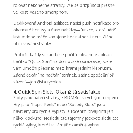
rolovat nekonečné stránky; vše se přizpůsobí přesně
velikosti vašeho smartphonu.
Dedikovaná Android aplikace nabízí push notifikace pro
okamžité bonusy a flash nabídky—funkce, která udrží
krátkodobé hráče zapojené bez nutnosti neustálého
obnovování stránky.
Protože každý sekunda se počítá, obsahuje aplikace
tlačítko “Quick‑Spin” na domovské obrazovce, které
vám umožní přepínat mezi hrami jedním klepnutím.
Žádné čekání na načítání stránek, žádné zpoždění při
sázení—jen čistá rychlost.
4. Quick Spin Slots: Okamžitá satisfakce
Sloty jsou páteří strategie BDMBet s rychlým tempem.
Hry jako “Rapid Reels” nebo “Speedy Slots” jsou
navrženy pro rychlé výplaty, s točeními trvajícími jen
několik sekund. Nesledujete tajemný jackpot; sledujete
rychlé výhry, které lze téměř okamžitě vybrat.