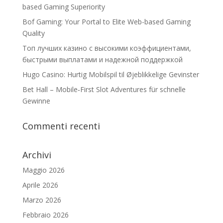
based Gaming Superiority
Bof Gaming: Your Portal to Elite Web-based Gaming
Quality
Топ лучших казино с высокими коэффициентами,
быстрыми выплатами и надежной поддержкой
Hugo Casino: Hurtig Mobilspil til Øjeblikkelige Gevinster
Bet Hall – Mobile‑First Slot Adventures für schnelle
Gewinne
Commenti recenti
Archivi
Maggio 2026
Aprile 2026
Marzo 2026
Febbraio 2026