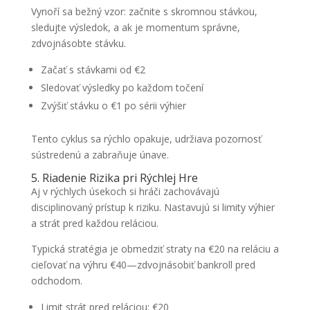
Vynoří sa bežný vzor: začnite s skromnou stávkou,
sledujte výsledok, a ak je momentum správne,
zdvojnásobte stávku.
Začať s stávkami od €2
Sledovať výsledky po každom točení
Zvýšiť stávku o €1 po sérii výhier
Tento cyklus sa rýchlo opakuje, udržiava pozornosť
sústredenú a zabraňuje únave.
5. Riadenie Rizika pri Rýchlej Hre
Aj v rýchlych úsekoch si hráči zachovávajú
disciplinovaný prístup k riziku. Nastavujú si limity výhier
a strát pred každou reláciou.
Typická stratégia je obmedziť straty na €20 na reláciu a
cieľovať na výhru €40—zdvojnásobiť bankroll pred
odchodom.
Limit strát pred reláciou: €20