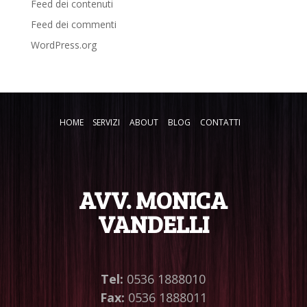
Feed dei contenuti
Feed dei commenti
WordPress.org
HOME
SERVIZI
ABOUT
BLOG
CONTATTI
AVV. MONICA
VANDELLI
Tel:
0536 1888010
Fax:
0536 1888011