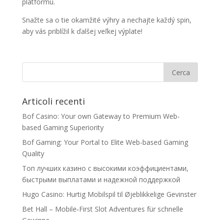
platformu.
Snažte sa o tie okamžité výhry a nechajte každý spin,
aby vás priblížil k ďalšej veľkej výplate!
Articoli recenti
Bof Casino: Your own Gateway to Premium Web-
based Gaming Superiority
Bof Gaming: Your Portal to Elite Web-based Gaming
Quality
Топ лучших казино с высокими коэффициентами,
быстрыми выплатами и надежной поддержкой
Hugo Casino: Hurtig Mobilspil til Øjeblikkelige Gevinster
Bet Hall – Mobile‑First Slot Adventures für schnelle