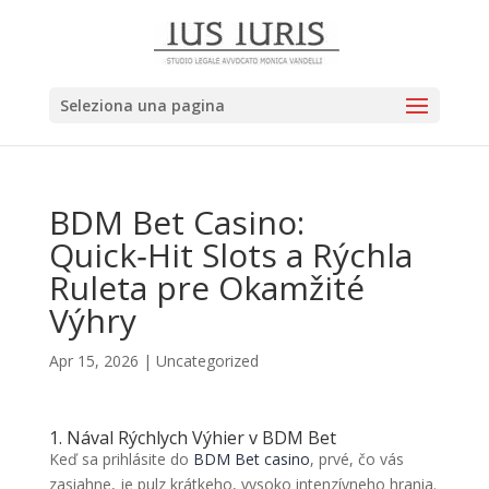
Seleziona una pagina
BDM Bet Casino:
Quick‑Hit Slots a Rýchla
Ruleta pre Okamžité
Výhry
Apr 15, 2026
|
Uncategorized
1. Nával Rýchlych Výhier v BDM Bet
Keď sa prihlásite do
BDM Bet casino
, prvé, čo vás
zasiahne, je pulz krátkeho, vysoko intenzívneho hrania.