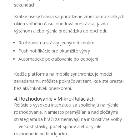
sekundách.
Krátke úseky hrania sa prirodzene zmestia do krátkych
okien voľného času: obedová prestávka, jazda
výťahom alebo rýchla prechádzka do obchodu.
Rozhranie na stávky jedným ťuknutím
Push notifikácie pre okamžité výhry
Automatické pokračovanie po odpojení
Keďže platforma na mobile synchronizuje medzi
zariadeniami, môžete pokračovať tam, kde ste prestali,
bez akýchkoľvek oneskorení.
4. Rozhodovanie v Mikro‑Reláciách
Relácie s vysokou intenzitou sa spoliehajú na rýchle
rozhodovanie. Namiesto premýšľania nad zložitými
stratégiami sa hráči zameriavajú na inštinktívne voľby
—veľkosť stávky, počet spinov alebo rýchle
rozhodnutie pri blackjacku.