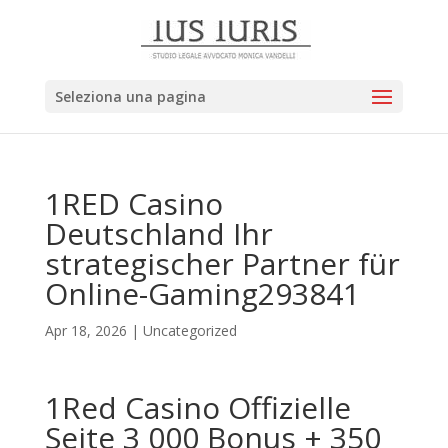
Seleziona una pagina
1RED Casino
Deutschland Ihr
strategischer Partner für
Online-Gaming293841
Apr 18, 2026
|
Uncategorized
1Red Casino Offizielle
Seite 3 000 Bonus + 350