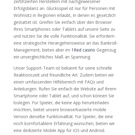
zertifizierten Herstellern mit nachgewiesener
Erfolgsbilanz an. Glücksspiel ist nur für Personen mit
Wohnsitz in Regionen erlaubt, in denen es gesetzlich
gestattet ist. Greifen Sie einfach über den Browser
Ihres Smartphones oder Tablets auf unsere Seite zu
und nutzen Sie die volle Funktionalität. Sie erfordern
eine strategische Herangehensweise an das Bankroll-
Management, bieten aber im
1Red casino
Gegenzug
ein unvergleichliches Maß an Spannung.
Unser Support-Team ist bekannt für seine schnelle
Reaktionszeit und freundliche Art. Zudem bieten wir
einen umfassenden Hilfebereich mit FAQs und
Anleitungen. Rufen Sie einfach die Website auf Ihrem
Smartphone oder Tablet auf, und schon können Sie
loslegen. Für Spieler, die keine App herunterladen
möchten, bietet unsere browserbasierte mobile
Version dieselbe Funktionalität. Für Spieler, die eine
noch komfortablere Erfahrung wünschen, bieten wir
eine dedizierte Mobile App für iOS und Android.