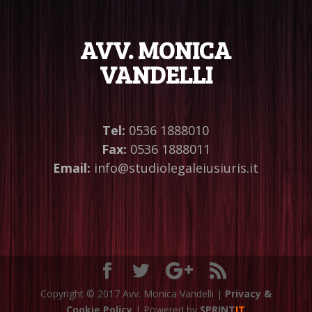
AVV. MONICA
VANDELLI
Tel:
0536 1888010
Fax:
0536 1888011
Email:
info@studiolegaleiusiuris.it
Copyright © 2017 Avv. Monica Vandelli |
Privacy &
Cookie Policy
| Powered by
SPRINT
IT