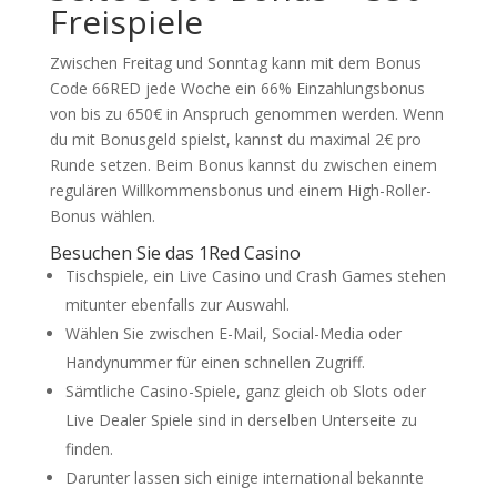
Freispiele
Zwischen Freitag und Sonntag kann mit dem Bonus
Code 66RED jede Woche ein 66% Einzahlungsbonus
von bis zu 650€ in Anspruch genommen werden. Wenn
du mit Bonusgeld spielst, kannst du maximal 2€ pro
Runde setzen. Beim Bonus kannst du zwischen einem
regulären Willkommensbonus und einem High-Roller-
Bonus wählen.
Besuchen Sie das 1Red Casino
Tischspiele, ein Live Casino und Crash Games stehen
mitunter ebenfalls zur Auswahl.
Wählen Sie zwischen E-Mail, Social-Media oder
Handynummer für einen schnellen Zugriff.
Sämtliche Casino-Spiele, ganz gleich ob Slots oder
Live Dealer Spiele sind in derselben Unterseite zu
finden.
Darunter lassen sich einige international bekannte